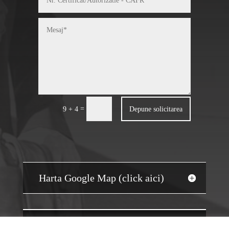
=
Depune solicitarea
9 + 4
Harta Google Map (click aici)
JOBS AUDIT