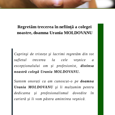
Regretăm trecerea în nefiinţă a colegei
noastre, doamna Urania MOLDOVANU
Cuprinşi de tristețe şi lacrimi regretăm din tot
sufletul trecerea la cele veșnice a
excepționalului om și profesionist,
distinsa
noastră colegă Urania MOLDOVANU.
Suntem onorați ca am cunoscut-o pe
doamna
Urania MOLDOVANU
şi îi mulțumim pentru
dedicarea și profesionalismul dovedite în
carieră și îi vom păstra amintirea veşnică.