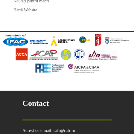
Noutăți pentru mebri
Hartă Website
Contact
Adresă de e-mail: cafr@cafr.ro