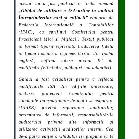
acestui an a fost publicat în limba română
„
Ghidul de utilizare a ISA-urilor în auditul
Întreprinderilor mici și mijlocii”
elaborat de
Federația Internațională a Contabililor
(IFAC), cu sprijinul Comitetului pentru
Practicieni Mici și Mijlocii. Textul publicat
în format tipărit reprezintă traducerea fidelă
în limba română a reglementărilor din limba
engleză, nefiind aduse niciun fel de
modificări (eliminări, adăugiri sau adaptări).
Ghidul a fost actualizat pentru a reflecta
modificările ISA din edițiile anterioare,
inclusiv proiectele Comitetului pentru
standarde internaționale de audit și asigurare
(IAASB) privind raportarea auditorilor,
prezentarea de informații, responsabilitățile
auditorului privind alte informații și
utilizarea activității auditorilor interni. Cea
de-a patra ediție a Ghidului își propune să le