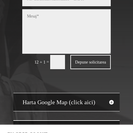
=
Depune solicitarea
12 + 1
Harta Google Map (click aici)
JOBS AUDIT