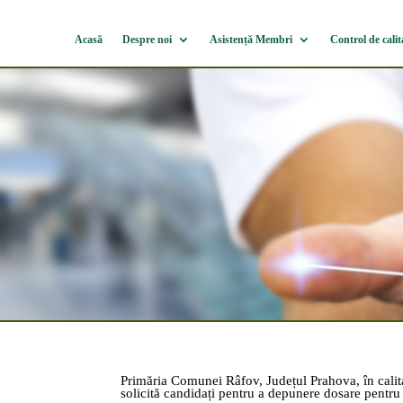
Acasă
Despre noi
Asistență Membri
Control de calit
Primăria Comunei Râfov, Județul Prahova, în ca
solicită candidați pentru a depunere dosare pentru –