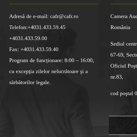
Adresă de e-mail: cafr@cafr.ro
Camera Audi
Telefon:+4031.433.59.45
România
+4031.433.59.00
Sediul centr
Fax: +4031.433.59.40
67-69, Sect
Program de funcționare: 8:00 – 16:00,
Oficiul Poşt
cu excepţia zilelor nelucrătoare şi a
nr.83,
sărbătorilor legale.
cod poştal 