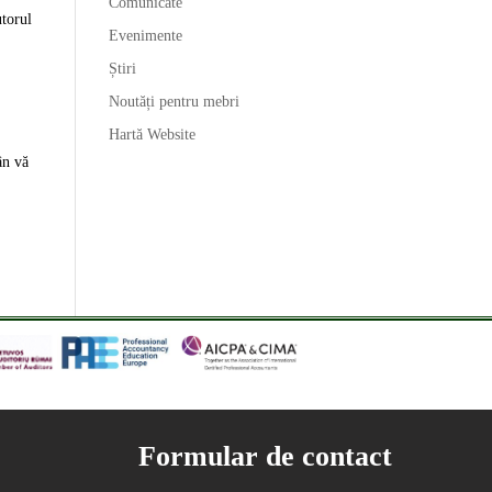
Comunicate
torul
Evenimente
Știri
Noutăți pentru mebri
Hartă Website
ân vă
Formular de contact