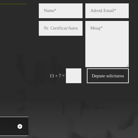
=
Depune solicitarea
13 + 7