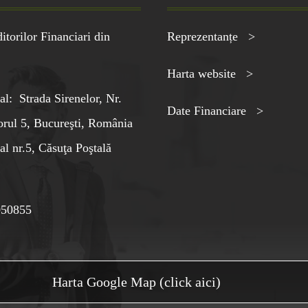
torilor Financiari din
Reprezentanțe >
Harta website >
al: Strada Sirenelor, Nr.
Date Financiare >
orul 5, Bucureşti, România
al nr.5, Căsuţa Poştală
050855
Harta Google Map (click aici)