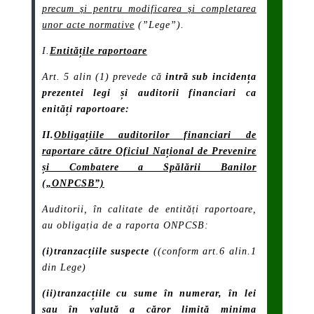
precum și pentru modificarea și completarea
unor acte normative
(”Lege”).
I.
Entitățile raportoare
Art. 5 alin (1) prevede că
intră sub incidența
prezentei legi și auditorii financiari ca
enități raportoare
:
II.
Obligațiile auditorilor financiari de
raportare către Oficiul Național de Prevenire
și Combatere a Spălării Banilor
(„ONPCSB”)
Auditorii, în calitate de entități raportoare,
au obligația de a raporta ONPCSB:
(i)tranzacțiile suspecte
((conform art.6 alin.1
din Lege)
(ii)tranzacțiile cu sume în numerar, în lei
sau în valută a căror limită minima