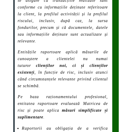
se asigure că tranzacțiile realizate sunt
conforme cu informațiile deținute referitoare
la client, la profilul activității și la profilul
riscului, inclusiv, după caz, la sursa
fondurilor, precum și că documentele, datele
sau informațiile deținute sunt actualizate și
relevante.
Entitățile raportoare aplică măsurile de
cunoaștere a clientelei nu numai
tuturor
clienților noi, ci și clienților
existenți
, în funcție de risc, inclusiv atunci
când circumstanțele relevante privind clientul
se schimbă.
Pe baza raționamentului profesional,
entitatea raportoare evaluează Matricea de
risc și poate aplica
măsuri simplificate și
suplimentare
.
Raportorii au obligația de a verifica