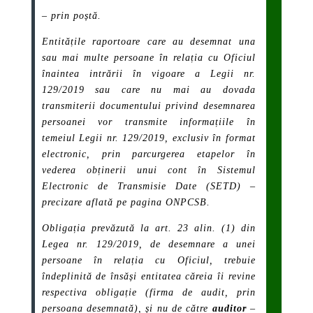
– prin poștă.
Entitățile raportoare care au desemnat una
sau mai multe persoane în relația cu Oficiul
înaintea intrării în vigoare a Legii nr.
129/2019 sau care nu mai au dovada
transmiterii documentului privind desemnarea
persoanei vor transmite informațiile în
temeiul Legii nr. 129/2019, exclusiv în format
electronic, prin parcurgerea etapelor în
vederea obținerii unui cont în Sistemul
Electronic de Transmisie Date (SETD) –
precizare aflată pe pagina ONPCSB
.
Obligația prevăzută la art. 23 alin. (1) din
Legea nr. 129/2019, de desemnare a unei
persoane în relația cu Oficiul, trebuie
îndeplinită de însăși entitatea căreia îi revine
respectiva obligație (firma de audit, prin
persoana desemnată), și nu de către
auditor
–