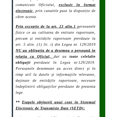
comunicate Oficiului,
exclusiv în format
electronic
, prin canalele puse la dispoziție de
către acesta.
Prin excepție de
la a
rt. 23 alin.1
p
ersoanele
fizice ce au calitatea de entitate raportoare,
precum și entitățile raportoare prevăzute la
art. 5 alin. (1) lit. i) din Legea nr. 129/2019
NU au obligația de a desemna o persoană în
relația cu Oficiul,
dar au
toate celelalte
obligații
prevăzute în Legea nr.129/2019.
Persoanele desemnate au acces direct şi în
timp util la datele şi informaţiile relevante,
deţinute de entităţile raportoare, necesare
îndeplinirii obligaţiilor prevăzute de prezenta
lege.
**
Etapele obținerii unui cont în Sistemul
Electronic de Transmisie Date (SETD):