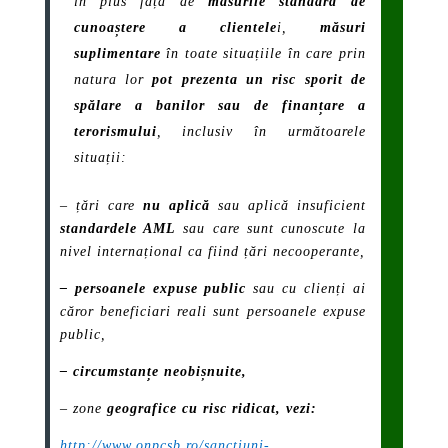
în plus față de
măsurile standard de
cunoaștere a clientele
i,
măsuri
suplimentare
în toate situațiile în care prin
natura lor
pot prezenta un risc sporit de
spălare a banilor sau de finanțare a
terorismului
, inclusiv în următoarele
situații:
– țări care
nu aplică
sau aplică insuficient
standardele AML
sau care sunt cunoscute la
nivel internațional ca fiind țări necooperante,
– persoanele expuse public
sau cu clienți ai
căror beneficiari reali sunt persoanele expuse
public,
– circumstanțe neobișnuite,
– zone
geografice cu risc ridicat, vezi:
http://www.on
pcsb.ro/sanctiuni-