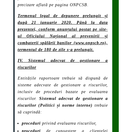
precizare aflată pe pagina ONPCSB.
Termenul legal de depunere prelungit și
după 21 ianuarie 2020. Până la data
prezentei, conform anunțului postat pe site-
ul Oficiului Național al prevenirii și
combaterii spălării banilor (www.onpscb.ro),
termentul de 180 de zile s-a prelungit.
IV. Sistemul adecvat de gestionare a
riscurilor
Entitățile raportoare trebuie să dispună de
sisteme adecvate de gestionare a riscurilor,
inclusiv de proceduri bazate pe evaluarea
riscurilor.
Sistemul adecvat de gestionare a
riscurilor (
Politici și norme interne)
trebuie
să cuprindă:
proceduri
privind evaluarea riscurilor,
proceduri
de cunoaștere a clientelei