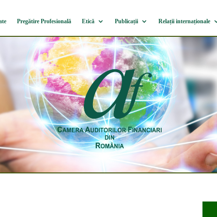
ate
Pregătire Profesională
Etică
Publicații
Relații internaționale