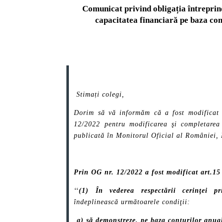
Comunicat privind obligația întreprin
capacitatea financiară pe baza con
Stimați colegi,
Dorim să vă informăm că a fost modifica
12/2022
pentru modificarea şi completarea
publicată în Monitorul Oficial al României, 
Prin OG nr. 12/2022 a fost modificat art.15
‘‘
(1)
În vederea respectării cerinţei pri
îndeplinească următoarele condiţii:
a)
să demonstreze, pe baza conturilor anual