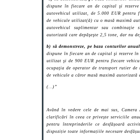
dispune în fiecare an de capital şi rezerv
autovehicul utilizat, de 5.000 EUR pentru f
de vehicule utilizat(ă) cu o masă maximă aut
autovehicul suplimentar sau combinaţie 
autorizată care depăşeşte 2,5 tone, dar nu de
b)
să demonstreze, pe baza conturilor anuale
dispune în fiecare an de capital şi rezerve î
utilizat şi de 900 EUR pentru fiecare vehicul
ocupaţia de operator de transport rutier de
de vehicule a căror masă maximă autorizată d
(…)”
Având în vedere cele de mai sus, Camera A
clarificări în ceea ce privește serviciile an
pentru întreprinderile ce desfășoară acti
dispoziție toate informațiile necesare desfășu