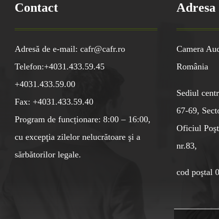
Contact
Adresa
Adresă de e-mail: cafr@cafr.ro
Camera Audi
Telefon:+4031.433.59.45
România
+4031.433.59.00
Sediul centr
Fax: +4031.433.59.40
67-69, Sect
Program de funcționare: 8:00 – 16:00,
Oficiul Poşt
cu excepţia zilelor nelucrătoare şi a
nr.83,
sărbătorilor legale.
cod poştal 