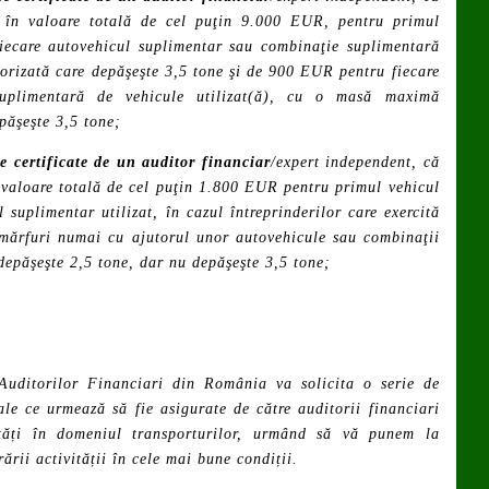
e în valoare totală de cel puţin 9.000 EUR, pentru primul
iecare autovehicul suplimentar sau combinaţie suplimentară
orizată care depăşeşte 3,5 tone şi de 900 EUR pentru fiecare
suplimentară de vehicule utilizat(ă), cu o masă maximă
păşeşte 3,5 tone;
 certificate de un auditor financiar
/expert independent, că
n valoare totală de cel puţin 1.800 EUR pentru primul vehicul
 suplimentar utilizat, în cazul întreprinderilor care exercită
 mărfuri numai cu ajutorul unor autovehicule sau combinaţii
epăşeşte 2,5 tone, dar nu depăşeşte 3,5 tone;
uditorilor Financiari din România va solicita o serie de
uale ce urmează să fie asigurate de către auditorii financiari
vități în domeniul transporturilor, urmând să vă punem la
rării activității în cele mai bune condiții.