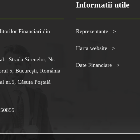
Informatii utile
torilor Financiari din
Reprezentanțe >
Harta website >
al: Strada Sirenelor, Nr.
Date Financiare >
orul 5, Bucureşti, România
al nr.5, Căsuţa Poştală
050855