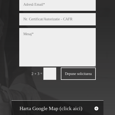
=
Depune solicitarea
2 + 3
Harta Google Map (click aici)