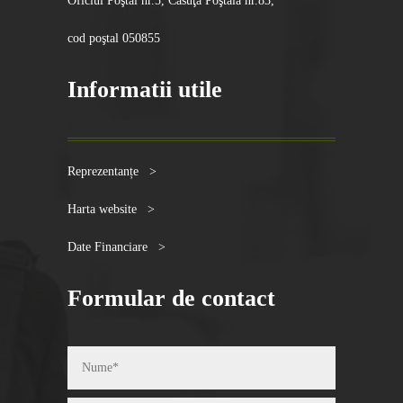
Oficiul Poştal nr.5, Căsuţa Poştală nr.83,
cod poştal 050855
Informatii utile
Reprezentanțe >
Harta website >
Date Financiare >
Formular de contact