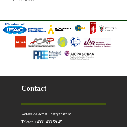
Contact
Adresă de e-mail: cafr@cafr.ro
Telefon:+4031.433.59.45