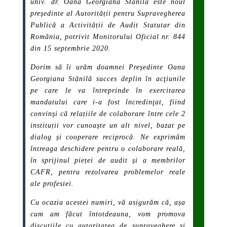
univ. dr. Oana Georgiana Stănilă este noul
președinte al Autorității pentru Supravegherea
Publică a Activității de Audit Statutar din
România, potrivit Monitorului Oficial nr. 844
din 15 septembrie 2020.
Dorim să îi urăm doamnei Președinte Oana
Georgiana Stănilă succes deplin în acţiunile
pe care le va întreprinde în exercitarea
mandatului care i-a fost încredinţat, fiind
convinși că relațiile de colaborare între cele 2
instituții vor cunoaște un alt nivel, bazat pe
dialog și cooperare reciprocă. Ne exprimăm
întreaga deschidere pentru o colaborare reală,
în sprijinul pieței de audit și a membrilor
CAFR, pentru rezolvarea problemelor reale
ale profesiei.
Cu ocazia acestei numiri, vă asigurăm că, așa
cum am făcut întotdeauna, vom promova
discuțiile cu autoritatea de supraveghere și