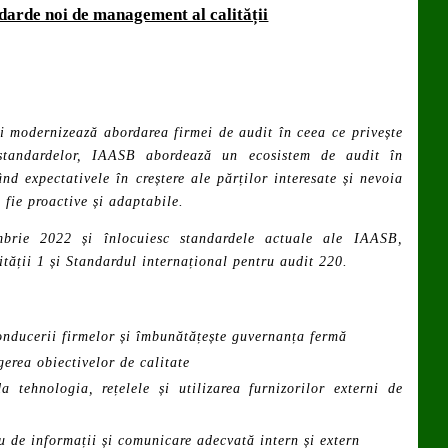
darde noi de management al calității
și modernizează abordarea firmei de audit în ceea ce privește
 standardelor, IAASB abordează un ecosistem de audit în
nd expectativele în creștere ale părților interesate și nevoia
 fie proactive și adaptabile.
brie 2022 și înlocuiesc standardele actuale ale IAASB,
ității 1 și Standardul internațional pentru audit 220.
conducerii firmelor și îmbunătățește guvernanța fermă
erea obiectivelor de calitate
tehnologia, rețelele și utilizarea furnizorilor externi de
u de informații și comunicare adecvată intern și extern