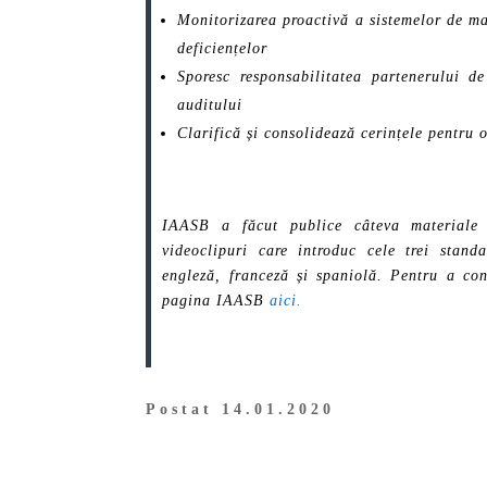
Monitorizarea proactivă a sistemelor de man
deficiențelor
Sporesc responsabilitatea partenerului d
auditului
Clarifică și consolidează cerințele pentru o
IAASB a făcut publice câteva materiale d
videoclipuri care introduc cele trei stand
engleză, franceză și spaniolă. Pentru a con
pagina IAASB
aici.
Postat 14.01.2020