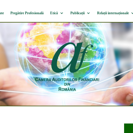
ate
Pregătire Profesională
Etică
Publicații
Relații internaționale