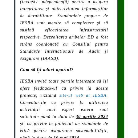
(inclusiv independență) pentru a asigura
integritatea și obiectivitatea informațiilor
de durabilitate. Standardele propuse de
IESBA sunt menite să completeze și să
susțină eficacitatea infrastructurii
respective. Dezvoltarea ambelor ED a fost
strâns coordonată cu Consiliul pentru
Standarde Internaționale de Audit și
Asigurare (IAASB).
Cum să îți aduci aportul?
IESBA invită toate părțile interesate să își
ofere feedback-ul cu privire la aceste
proiecte, vizitând
site-ul web al IESBA
.
Comentariile cu privire la utilizarea
activității unui expert extern sunt
solicitate până la data de
30 aprilie 2024
și, cu privire la proiectul de standarde de
etică pentru asigurarea sustenabilității,
până la data de
10 mai 2024
.