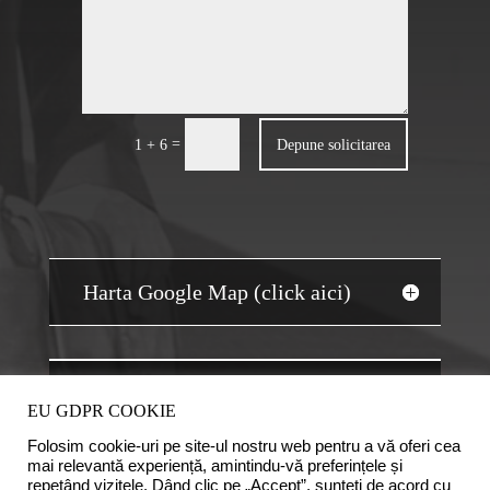
=
Depune solicitarea
1 + 6
Harta Google Map (click aici)
JOBS AUDIT
EU GDPR COOKIE
Folosim cookie-uri pe site-ul nostru web pentru a vă oferi cea
mai relevantă experiență, amintindu-vă preferințele și
repetând vizitele. Dând clic pe „Accept”, sunteți de acord cu