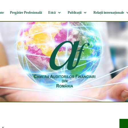
ate
Pregătire Profesională
Etică
Publicații
Relații internaționale