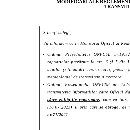
MODIFICĂRI ALE REGLEMENT
TRANSMIT
Stimați colegi,
Vă informăm că în Monitorul Oficial al Româ
Ordinul Președintelui ONPCSB nr.191/2
rapoartelor prevăzute la art. 6 și 7 din 
banilor şi finanțării terorismului, precum 
metodologiei de transmitere a acestora
Ordinul Președintelui ONPCSB nr. 192/
transmiterea informațiilor către Oficiul 
c
ă
tre enitățtile raportoare
,
care va intra
(10.07.2023) și prin care
se abrogă
, de 
nr.71/2021
.