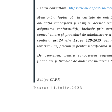
Pentru consultare:
https://www.onpcsb.ro/ro/
Menționăm faptul că, în calitate de entită
obligația cunoașterii și însușirii acestor r
asigurarea conformității, inclusiv prin act
control intern și proceduri de administrare a
conform
art.24 din Legea 129/2019
pentru
terorismului, precum şi pentru modificarea ș
De asemenea, pentru cunoașterea regleme
financiari și firmelor de audit consultarea 
Echipa CAFR
Postat 11.iulie.2023