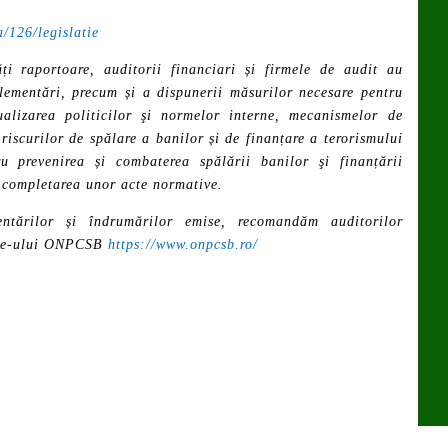
a/126/legislatie
ți raportoare, auditorii financiari și firmele de audit au
eglementări, precum și a dispunerii măsurilor necesare pentru
ualizarea politicilor şi normelor interne, mecanismelor de
 riscurilor de spălare a banilor și de finanțare a terorismului
 prevenirea și combaterea spălării banilor şi finanțării
i completarea unor acte normative.
ntărilor și îndrumărilor emise, recomandăm auditorilor
site-ului ONPCSB
https://www.onpcsb.ro/