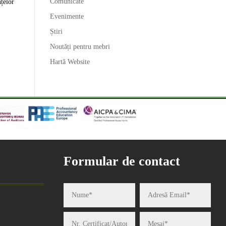
Comunicate
țelor
Evenimente
Știri
Noutăți pentru mebri
Hartă Website
Formular de contact