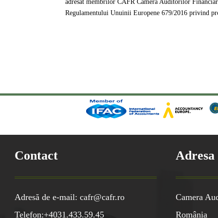
adresat membrilor CAFR Camera Auditorilor Financiari 
Regulamentului Unuinii Europene 679/2016 privind protec
Contact
Adresa
Adresă de e-mail: cafr@cafr.ro
Camera Audi
Telefon:+4031.433.59.45
România