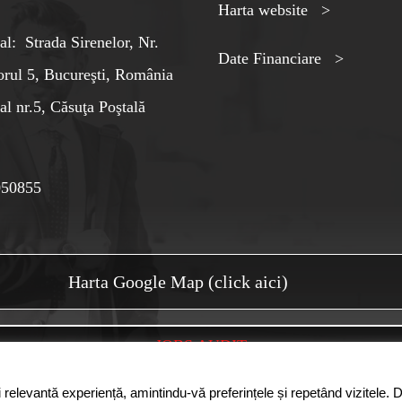
Harta website >
al: Strada Sirenelor, Nr.
Date Financiare >
orul 5, Bucureşti, România
al nr.5, Căsuţa Poştală
050855
Harta Google Map (click aici)
JOBS AUDIT
 relevantă experiență, amintindu-vă preferințele și repetând vizitele. 