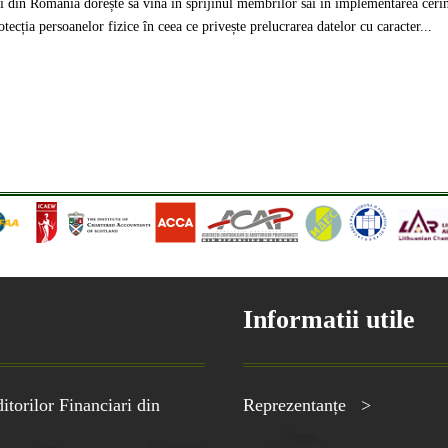
din România dorește să vină în sprijinul membrilor săi în implementarea cerin
ția persoanelor fizice în ceea ce privește prelucrarea datelor cu caracter...
Informatii utile
torilor Financiari din
Reprezentanțe >