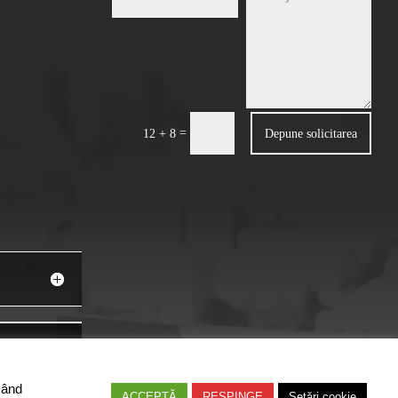
=
Depune solicitarea
12 + 8
Dând
ACCEPTĂ
RESPINGE
Setări cookie