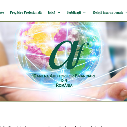
ate
Pregătire Profesională
Etică
Publicații
Relații internaționale