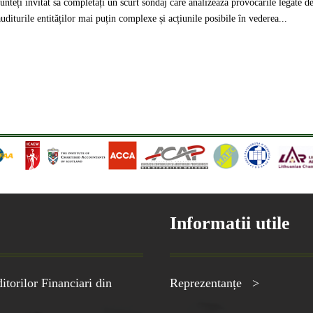
eți invitat să completați un scurt sondaj care analizează provocările legate d
uditurile entităților mai puțin complexe și acțiunile posibile în vederea...
Informatii utile
torilor Financiari din
Reprezentanțe >