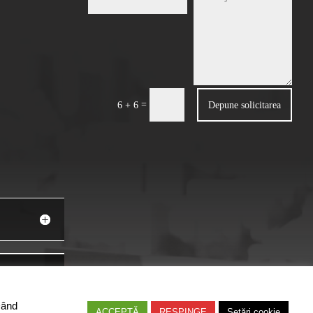
=
Depune solicitarea
6 + 6
Dând
ACCEPTĂ
RESPINGE
Setări cookie