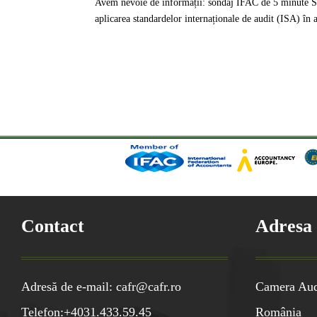
Avem nevoie de informații: sondaj IFAC de 5 minute Sunt
aplicarea standardelor internaționale de audit (ISA) în a
Contact
Adresa
Adresă de e-mail: cafr@cafr.ro
Camera Audi
Telefon:+4031.433.59.45
România