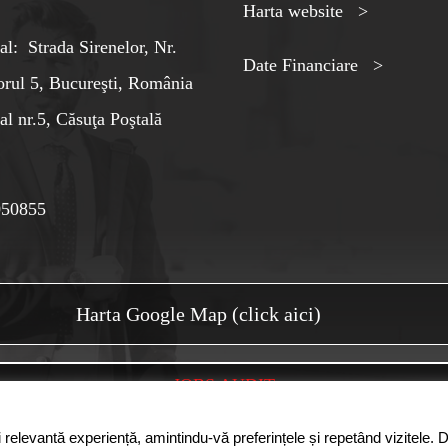
Harta website >
al: Strada Sirenelor, Nr.
Date Financiare >
orul 5, Bucureşti, România
al nr.5, Căsuţa Poştală
050855
Harta Google Map (click aici)
JOBS AUDIT
 relevantă experiență, amintindu-vă preferințele și repetând vizitele. 