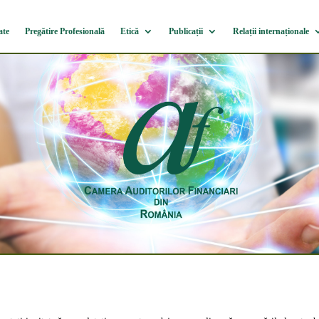
ate
Pregătire Profesională
Etică
Publicații
Relații internaționale