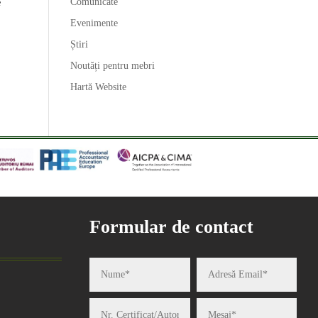
Comunicate
e
Evenimente
Știri
Noutăți pentru mebri
Hartă Website
Formular de contact